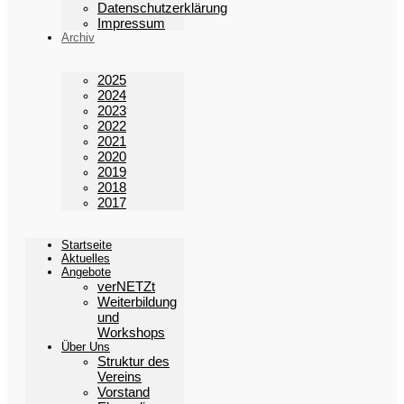
Datenschutzerklärung
Impressum
Archiv
2025
2024
2023
2022
2021
2020
2019
2018
2017
Startseite
Aktuelles
Angebote
verNETZt
Weiterbildung
und
Workshops
Über Uns
Struktur des
Vereins
Vorstand