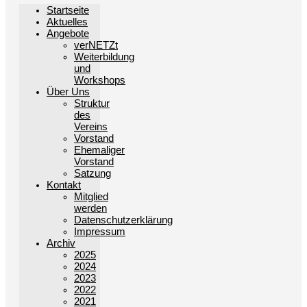
Startseite
Aktuelles
Angebote
verNETZt
Weiterbildung
und
Workshops
Über Uns
Struktur
des
Vereins
Vorstand
Ehemaliger
Vorstand
Satzung
Kontakt
Mitglied
werden
Datenschutzerklärung
Impressum
Archiv
2025
2024
2023
2022
2021