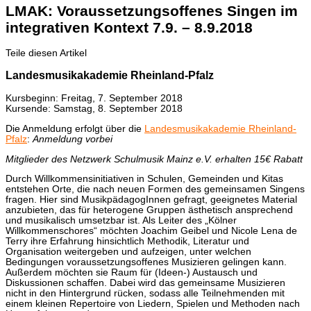
LMAK: Voraussetzungsoffenes Singen im
integrativen Kontext 7.9. – 8.9.2018
Teile diesen Artikel
Landesmusikakademie Rheinland-Pfalz
Kursbeginn: Freitag, 7. September 2018
Kursende: Samstag, 8. September 2018
Die Anmeldung erfolgt über die
Landesmusikakademie Rheinland-
Pfalz
:
Anmeldung vorbei
Mitglieder des Netzwerk Schulmusik Mainz e.V. erhalten 15€ Rabatt
Durch Willkommensinitiativen in Schulen, Gemeinden und Kitas
entstehen Orte, die nach neuen Formen des gemeinsamen Singens
fragen. Hier sind MusikpädagogInnen gefragt, geeignetes Material
anzubieten, das für heterogene Gruppen ästhetisch ansprechend
und musikalisch umsetzbar ist. Als Leiter des „Kölner
Willkommenschores“ möchten Joachim Geibel und Nicole Lena de
Terry ihre Erfahrung hinsichtlich Methodik, Literatur und
Organisation weitergeben und aufzeigen, unter welchen
Bedingungen voraussetzungsoffenes Musizieren gelingen kann.
Außerdem möchten sie Raum für (Ideen-) Austausch und
Diskussionen schaffen. Dabei wird das gemeinsame Musizieren
nicht in den Hintergrund rücken, sodass alle Teilnehmenden mit
einem kleinen Repertoire von Liedern, Spielen und Methoden nach