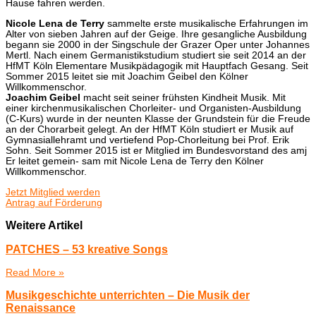
Hause fahren werden.
Nicole Lena de Terry
sammelte erste musikalische Erfahrungen im
Alter von sieben Jahren auf der Geige. Ihre gesangliche Ausbildung
begann sie 2000 in der Singschule der Grazer Oper unter Johannes
Mertl. Nach einem Germanistikstudium studiert sie seit 2014 an der
HfMT Köln Elementare Musikpädagogik mit Hauptfach Gesang. Seit
Sommer 2015 leitet sie mit Joachim Geibel den Kölner
Willkommenschor.
Joachim Geibel
macht seit seiner frühsten Kindheit Musik. Mit
einer kirchenmusikalischen Chorleiter- und Organisten-Ausbildung
(C-Kurs) wurde in der neunten Klasse der Grundstein für die Freude
an der Chorarbeit gelegt. An der HfMT Köln studiert er Musik auf
Gymnasiallehramt und vertiefend Pop-Chorleitung bei Prof. Erik
Sohn. Seit Sommer 2015 ist er Mitglied im Bundesvorstand des amj
Er leitet gemein- sam mit Nicole Lena de Terry den Kölner
Willkommenschor.
Jetzt Mitglied werden
Antrag auf Förderung
Weitere Artikel
PATCHES – 53 kreative Songs
Read More »
Musikgeschichte unterrichten – Die Musik der
Renaissance