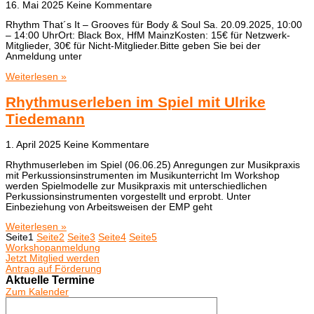
16. Mai 2025
Keine Kommentare
Rhythm That´s It – Grooves für Body & Soul Sa. 20.09.2025, 10:00
– 14:00 UhrOrt: Black Box, HfM MainzKosten: 15€ für Netzwerk-
Mitglieder, 30€ für Nicht-Mitglieder.Bitte geben Sie bei der
Anmeldung unter
Weiterlesen »
Rhythmuserleben im Spiel mit Ulrike
Tiedemann
1. April 2025
Keine Kommentare
Rhythmuserleben im Spiel (06.06.25) Anregungen zur Musikpraxis
mit Perkussionsinstrumenten im Musikunterricht Im Workshop
werden Spielmodelle zur Musikpraxis mit unterschiedlichen
Perkussionsinstrumenten vorgestellt und erprobt. Unter
Einbeziehung von Arbeitsweisen der EMP geht
Weiterlesen »
Seite
1
Seite
2
Seite
3
Seite
4
Seite
5
Workshopanmeldung
Jetzt Mitglied werden
Antrag auf Förderung
Aktuelle Termine
Zum Kalender