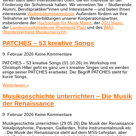
Verein steht allen Interessierten offen, die ein Interesse an der
Förderung der Schulmusik haben. Wir vernetzen Sie – Studierende,
Alumni, Berufspraktiker*innen und Interessierte – und bieten Ihnen
interessante
Weiterbildungsangebote
. Außerdem fördern wir Ihre
Teilnahme an Weiterbildungen unserer Kooperationspartner,
insbesondere der
Hochschule für Musik Mainz
, der
JGU Mainz
,
der
Landesmusikakademie Rheinland-Pfalz
und des
BMU
(Bundesverband Musikunterricht)
.
PATCHES – 53 kreative Songs
9. Februar 2026
Keine Kommentare
PATCHES – 53 kreative Songs (01.10.26) Im Workshop mit
Christoph Hiller geht es ganz um’s kreative Singen und es werden
einige seiner PATCHES erarbeitet. Der Begriff PATCHES steht für
kurze Songs,
Weiterlesen »
Musikgeschichte unterrichten – Die Musik
der Renaissance
9. Februar 2026
Keine Kommentare
Musikgeschichte unterrichten (29.05.26) Die Musik der Renaissance
Vokalpolyphonie, Pavanen, Gaillarden, frühe Instrumentalmusik etc.
…Die Musik der Renaissance steht auf dem MSS-Lehrplan, aber