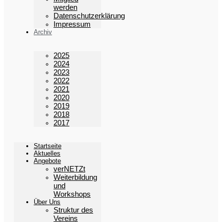
werden
Datenschutzerklärung
Impressum
Archiv
2025
2024
2023
2022
2021
2020
2019
2018
2017
Startseite
Aktuelles
Angebote
verNETZt
Weiterbildung
und
Workshops
Über Uns
Struktur des
Vereins