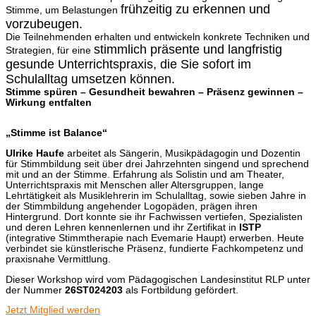
frühzeitig zu erkennen und
Stimme, um Belastungen
vorzubeugen.
Die Teilnehmenden erhalten und entwickeln konkrete Techniken und
stimmlich präsente und langfristig
Strategien, für eine
gesunde Unterrichtspraxis, die Sie sofort im
Schulalltag
umsetzen können.
Stimme spüren – Gesundheit bewahren – Präsenz gewinnen –
Wirkung entfalten
„Stimme ist Balance“
Ulrike Haufe
arbeitet als Sängerin, Musikpädagogin und Dozentin
für Stimmbildung seit über drei Jahrzehnten singend und sprechend
mit und an der Stimme. Erfahrung als Solistin und am Theater,
Unterrichtspraxis mit Menschen aller Altersgruppen, lange
Lehrtätigkeit als Musiklehrerin im Schulalltag, sowie sieben Jahre in
der Stimmbildung angehender Logopäden, prägen ihren
Hintergrund. Dort konnte sie ihr Fachwissen vertiefen, Spezialisten
und deren Lehren kennenlernen und ihr Zertifikat in
ISTP
(integrative Stimmtherapie nach Evemarie Haupt) erwerben. Heute
verbindet sie künstlerische Präsenz, fundierte Fachkompetenz und
praxisnahe Vermittlung.
Dieser Workshop wird vom Pädagogischen Landesinstitut RLP unter
der Nummer
26ST024203
als Fortbildung gefördert.
Jetzt Mitglied werden