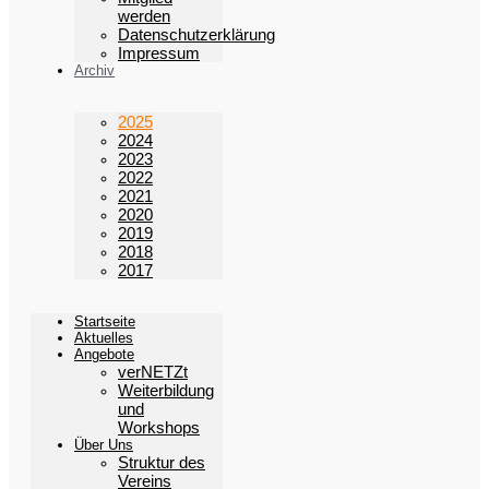
werden
Datenschutzerklärung
Impressum
Archiv
2025
2024
2023
2022
2021
2020
2019
2018
2017
Startseite
Aktuelles
Angebote
verNETZt
Weiterbildung
und
Workshops
Über Uns
Struktur des
Vereins