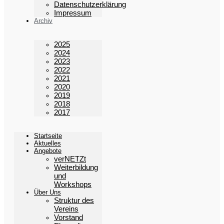
Datenschutzerklärung
Impressum
Archiv
2025
2024
2023
2022
2021
2020
2019
2018
2017
Startseite
Aktuelles
Angebote
verNETZt
Weiterbildung
und
Workshops
Über Uns
Struktur des
Vereins
Vorstand