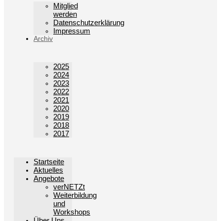
Mitglied
werden
Datenschutzerklärung
Impressum
Archiv
2025
2024
2023
2022
2021
2020
2019
2018
2017
Startseite
Aktuelles
Angebote
verNETZt
Weiterbildung
und
Workshops
Über Uns