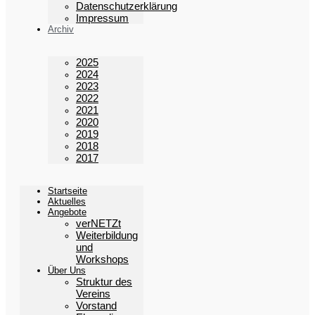
Datenschutzerklärung
Impressum
Archiv
2025
2024
2023
2022
2021
2020
2019
2018
2017
Startseite
Aktuelles
Angebote
verNETZt
Weiterbildung
und
Workshops
Über Uns
Struktur des
Vereins
Vorstand