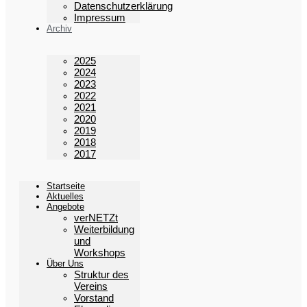
Datenschutzerklärung
Impressum
Archiv
2025
2024
2023
2022
2021
2020
2019
2018
2017
Startseite
Aktuelles
Angebote
verNETZt
Weiterbildung
und
Workshops
Über Uns
Struktur des
Vereins
Vorstand