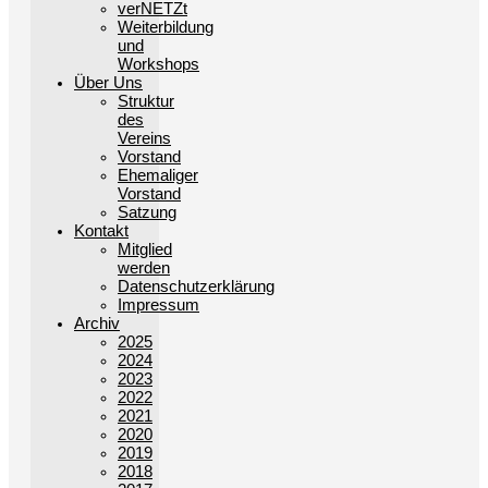
verNETZt
Weiterbildung
und
Workshops
Über Uns
Struktur
des
Vereins
Vorstand
Ehemaliger
Vorstand
Satzung
Kontakt
Mitglied
werden
Datenschutzerklärung
Impressum
Archiv
2025
2024
2023
2022
2021
2020
2019
2018