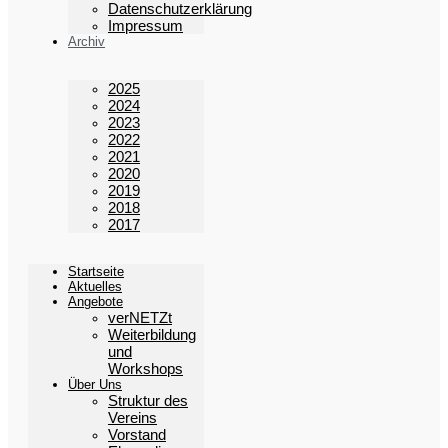
Datenschutzerklärung
Impressum
Archiv
2025
2024
2023
2022
2021
2020
2019
2018
2017
Startseite
Aktuelles
Angebote
verNETZt
Weiterbildung
und
Workshops
Über Uns
Struktur des
Vereins
Vorstand