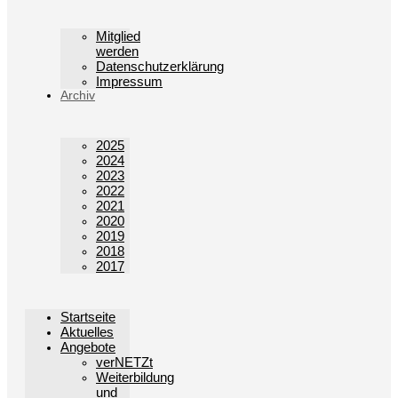
Mitglied
werden
Datenschutzerklärung
Impressum
Archiv
2025
2024
2023
2022
2021
2020
2019
2018
2017
Startseite
Aktuelles
Angebote
verNETZt
Weiterbildung
und