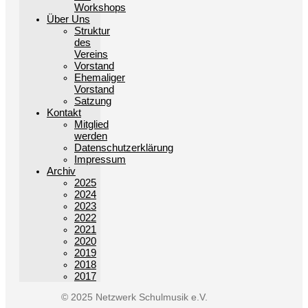
Workshops
Über Uns
Struktur
des
Vereins
Vorstand
Ehemaliger
Vorstand
Satzung
Kontakt
Mitglied
werden
Datenschutzerklärung
Impressum
Archiv
2025
2024
2023
2022
2021
2020
2019
2018
2017
© 2025 Netzwerk Schulmusik e.V.