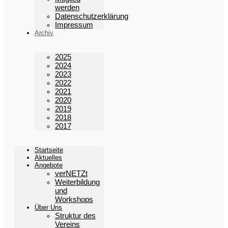
werden
Datenschutzerklärung
Impressum
Archiv
2025
2024
2023
2022
2021
2020
2019
2018
2017
Startseite
Aktuelles
Angebote
verNETZt
Weiterbildung
und
Workshops
Über Uns
Struktur des
Vereins