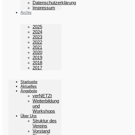
Datenschutzerklärung
Impressum
Archiv
2025
2024
2023
2022
2021
2020
2019
2018
2017
Startseite
Aktuelles
Angebote
verNETZt
Weiterbildung
und
Workshops
Über Uns
Struktur des
Vereins
Vorstand