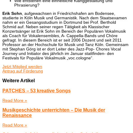
Wie entstehen eine einheitliche Klanggestaltung und
Phrasierung?
Erik Sohn
, aufgewachsen in Friedrichshafen am Bodensee,
studierte in Köln Musik und Germanistik. Nach dem Staatsexamen
nahm er ein Gesangsstudium in Dortmund bei Prof. Berthold
Schmid auf. Neben seiner regen Tätigkeit als Klassischer
Konzertsänger ist Erik Sohn im Bereich der Populären Vokalmusik
als Coach für Vokalensembles, A- Cappella-Bands und Chöre
gefragt. In diesem Bereich ist er seit 2006 Dozent und seit 2011
Professor an der Hochschule für Musik und Tanz Köln. Gemeinsam
mit Stephan Görg ist er dort Leiter des Jazz-Pop- Chores Vocal
Journey und Initiator des jährlich im Januar stattfinden- den
Festivals für Populäre Vokalmusik „voc.cologne“.
Jetzt Mitglied werden
Antrag auf Förderung
Weitere Artikel
PATCHES – 53 kreative Songs
Read More »
Musikgeschichte unterrichten – Die Musik der
Renaissance
Read More »