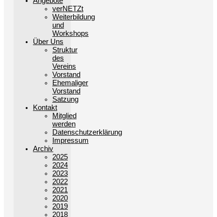
Angebote
verNETZt
Weiterbildung
und
Workshops
Über Uns
Struktur
des
Vereins
Vorstand
Ehemaliger
Vorstand
Satzung
Kontakt
Mitglied
werden
Datenschutzerklärung
Impressum
Archiv
2025
2024
2023
2022
2021
2020
2019
2018