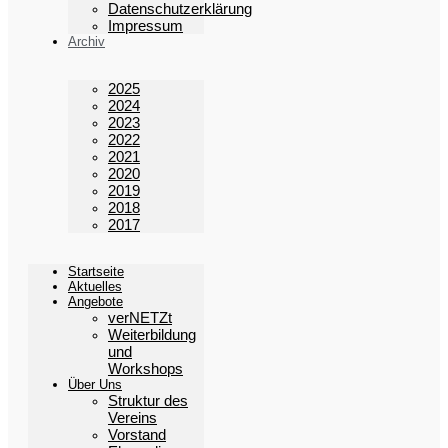
Datenschutzerklärung
Impressum
Archiv
2025
2024
2023
2022
2021
2020
2019
2018
2017
Startseite
Aktuelles
Angebote
verNETZt
Weiterbildung
und
Workshops
Über Uns
Struktur des
Vereins
Vorstand