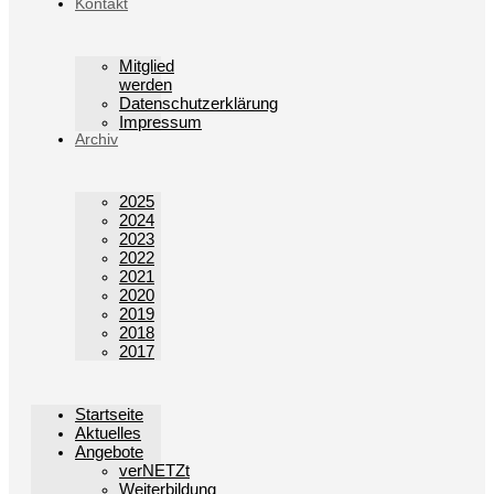
Kontakt
Mitglied
werden
Datenschutzerklärung
Impressum
Archiv
2025
2024
2023
2022
2021
2020
2019
2018
2017
Startseite
Aktuelles
Angebote
verNETZt
Weiterbildung