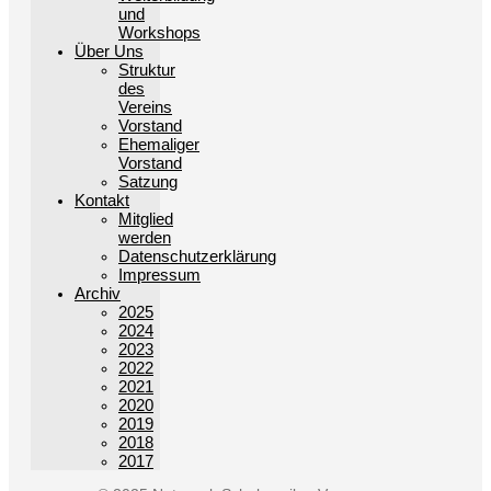
und
Workshops
Über Uns
Struktur
des
Vereins
Vorstand
Ehemaliger
Vorstand
Satzung
Kontakt
Mitglied
werden
Datenschutzerklärung
Impressum
Archiv
2025
2024
2023
2022
2021
2020
2019
2018
2017