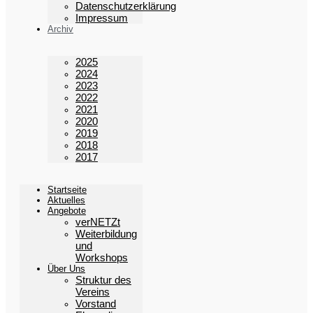
Datenschutzerklärung
Impressum
Archiv
2025
2024
2023
2022
2021
2020
2019
2018
2017
Startseite
Aktuelles
Angebote
verNETZt
Weiterbildung
und
Workshops
Über Uns
Struktur des
Vereins
Vorstand