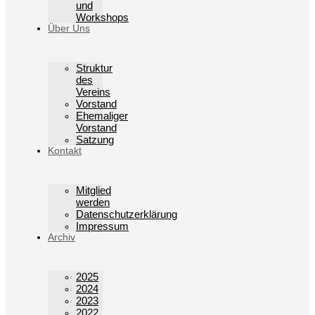
und
Workshops
Über Uns
Struktur
des
Vereins
Vorstand
Ehemaliger
Vorstand
Satzung
Kontakt
Mitglied
werden
Datenschutzerklärung
Impressum
Archiv
2025
2024
2023
2022