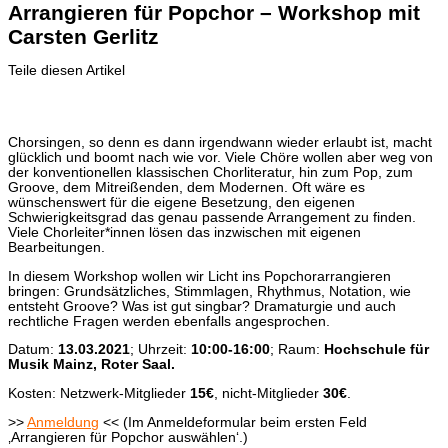
Arrangieren für Popchor – Workshop mit
Carsten Gerlitz
Teile diesen Artikel
Chorsingen, so denn es dann irgendwann wieder erlaubt ist, macht
glücklich und boomt nach wie vor. Viele Chöre wollen aber weg von
der konventionellen klassischen Chorliteratur, hin zum Pop, zum
Groove, dem Mitreißenden, dem Modernen. Oft wäre es
wünschenswert für die eigene Besetzung, den eigenen
Schwierigkeitsgrad das genau passende Arrangement zu finden.
Viele Chorleiter*innen lösen das inzwischen mit eigenen
Bearbeitungen.
In diesem Workshop wollen wir Licht ins Popchorarrangieren
bringen: Grundsätzliches, Stimmlagen, Rhythmus, Notation, wie
entsteht Groove? Was ist gut singbar? Dramaturgie und auch
rechtliche Fragen werden ebenfalls angesprochen.
Datum:
13.03.2021
; Uhrzeit:
10:00-16:00
; Raum:
Hochschule für
Musik Mainz, Roter Saal.
Kosten: Netzwerk-Mitglieder
15€
, nicht-Mitglieder
30€
.
>>
Anmeldung
<< (Im Anmeldeformular beim ersten Feld
‚Arrangieren für Popchor auswählen‘.)