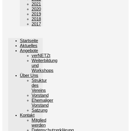
2021
2020
2019
2018
2017
Startseite
Aktuelles
Angebote
verNETZt
Weiterbildung
und
Workshops
Über Uns
Struktur
des
Vereins
Vorstand
Ehemaliger
Vorstand
Satzung
Kontakt
Mitglied
werden
Datenschutzerklärung