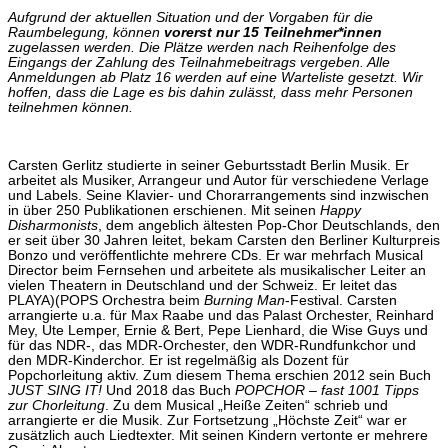
Aufgrund der aktuellen Situation und der Vorgaben für die
Raumbelegung, können
vorerst nur 15 Teilnehmer*innen
zugelassen werden. Die Plätze werden nach Reihenfolge des
Eingangs der Zahlung des Teilnahmebeitrags vergeben. Alle
Anmeldungen ab Platz 16 werden auf eine Warteliste gesetzt. Wir
hoffen, dass die Lage es bis dahin zulässt, dass mehr Personen
teilnehmen können.
Carsten Gerlitz studierte in seiner Geburtsstadt Berlin Musik. Er
arbeitet als Musiker, Arrangeur und Autor für verschiedene Verlage
und Labels. Seine Klavier- und Chorarrangements sind inzwischen
in über 250 Publikationen erschienen. Mit seinen
Happy
Disharmonists
, dem angeblich ältesten Pop-Chor Deutschlands, den
er seit über 30 Jahren leitet, bekam Carsten den Berliner Kulturpreis
Bonzo und veröffentlichte mehrere CDs. Er war mehrfach Musical
Director beim Fernsehen und arbeitete als musikalischer Leiter an
vielen Theatern in Deutschland und der Schweiz. Er leitet das
PLAYA)(POPS Orchestra beim
Burning Man
-Festival. Carsten
arrangierte u.a. für Max Raabe und das Palast Orchester, Reinhard
Mey, Ute Lemper, Ernie & Bert, Pepe Lienhard, die Wise Guys und
für das NDR-, das MDR-Orchester, den WDR-Rundfunkchor und
den MDR-Kinderchor. Er ist regelmäßig als Dozent für
Popchorleitung aktiv. Zum diesem Thema erschien 2012 sein Buch
JUST SING IT!
Und 2018 das Buch
POPCHOR – fast 1001 Tipps
zur Chorleitung
. Zu dem Musical „Heiße Zeiten“ schrieb und
arrangierte er die Musik. Zur Fortsetzung „Höchste Zeit“ war er
zusätzlich auch Liedtexter. Mit seinen Kindern vertonte er mehrere